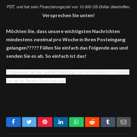
.
PDT,
und hat sein Finanzierungsziel von 10.000 US-Dollar übertroffen
Versprechen Sie unten!
Möchten Sie, dass unsere wichtigsten Nachrichten
mindestens zweimal pro Woche in Ihren Posteingang
gelangen????? Füllen Sie einfach das Folgende aus und
senden Sie es ab. So einfach ist das!
Verpassen Sie nie wieder Beiträge zu Brettspielen! Erhalten
Sie sie in Ihrem Posteingang:
Facebook
Twitter
Pinterest
LinkedIn
WhatsApp
Reddit
Tumblr
Emai